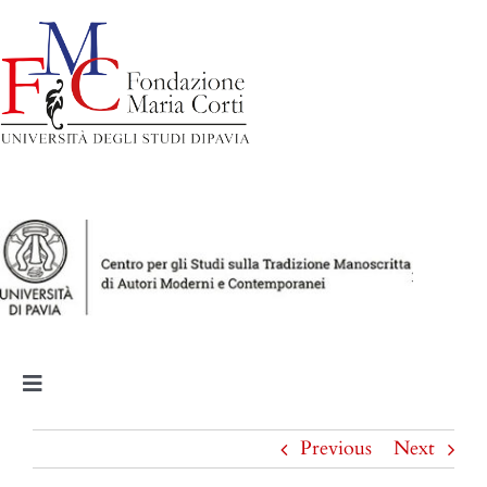
Salta
al
contenuto
Toggle
Navigation
Milano. Infanzia e studi
Previous
Next