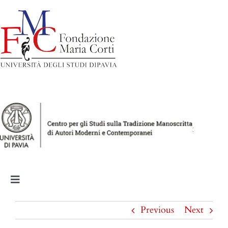
Salta
al
contenuto
Toggle
Navigation
Milano. Infanzia e studi
Previous
Next